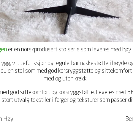
gen
er en norskprodusert stolserie som leveres med høy o
 rygg, vippefunksjon og regulerbar nakkestøtte i høyde o
 du en stol som med god korsryggstøtte og sittekomfort 
med og uten krakk.
 med god sittekomfort og korsryggstøtte. Leveres med 3
t stort utvalg tekstiler i farger og teksturer som passer di
n Høy
Be