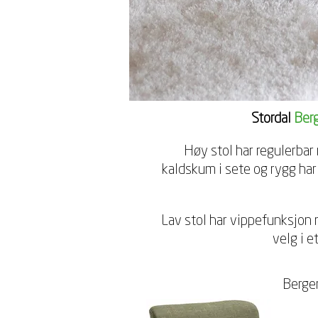
Stordal
Ber
Høy stol har regulerbar
kaldskum i sete og rygg har
Lav stol har vippefunksjon
velg i e
Berge