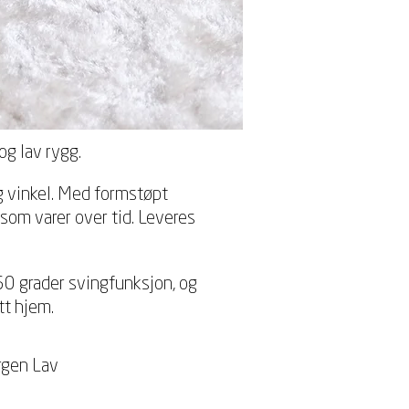
g lav rygg.
g vinkel. Med formstøpt
som varer over tid. Leveres
60 grader svingfunksjon, og
tt hjem.
rgen Lav