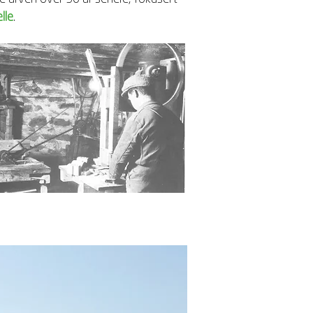
lle
.