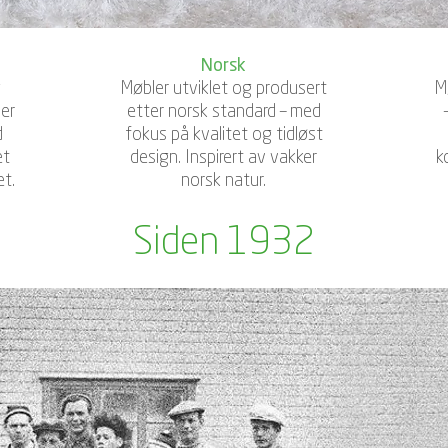
Norsk
g
Møbler utviklet og produsert
M
er
etter norsk standard – med
d
fokus på kvalitet og tidløst
et
design. Inspirert av vakker
k
et.
norsk natur.
Siden 1932