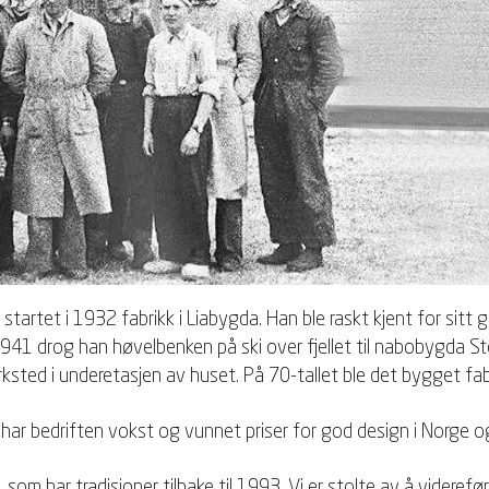
tartet i 1932 fabrikk i Liabygda. Han ble raskt kjent for sit
. I 1941 drog han høvelbenken på ski over fjellet til nabobygda 
ksted i underetasjen av huset. På 70-tallet ble det bygget fabr
har bedriften vokst og vunnet priser for god design i Norge og
 som har tradisjoner tilbake til 1993. Vi er stolte av å videref