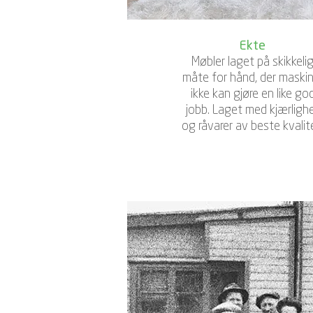
Ekte
Møbler laget på skikkeli
måte for hånd, der maskin
ikke kan gjøre en like go
jobb. Lag
et med kjærligh
og råvarer av beste kvalit