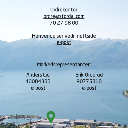
Ordrekontor
ordre@stordal.com
70 27 98 00
Henvendelser
vedr. nettside
e-post
Markedsrepresentanter:
Anders Lie
Erik Orderud
40084333
90775318
e-post
e-post