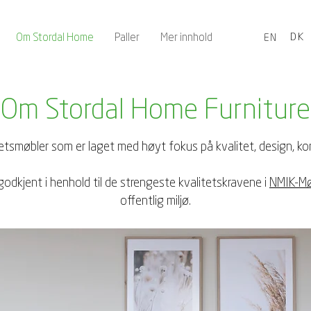
Om Stordal Home
Paller
Mer innhold
DK
EN
Om Stordal Home Furniture
tetsmøbler som er laget med høyt fokus på kvalitet, design, k
godkjent i henhold til de strengeste kvalitetskravene i
NMIK-Mø
offentlig miljø.