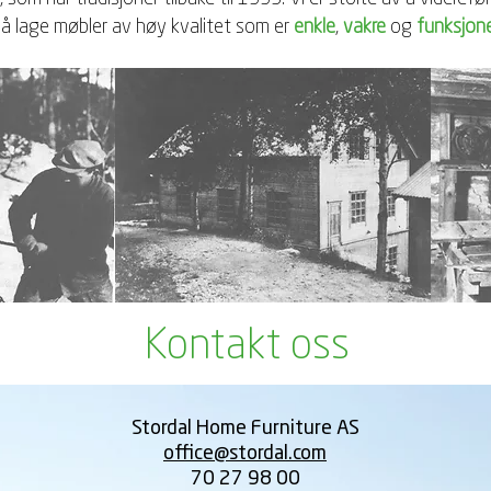
 å lage møbler av høy kvalitet som er
enkle
,
vakre
og
funksjone
Kontakt oss
Stordal Home Furniture AS
office@stordal.com
70 27 98 00