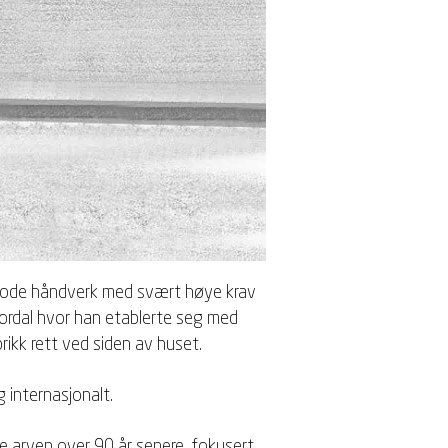
t gode håndverk med svært høye krav
Stordal hvor han etablerte seg med
ikk rett ved siden av huset.
 internasjonalt.
øre arven over 90 år senere, fokusert