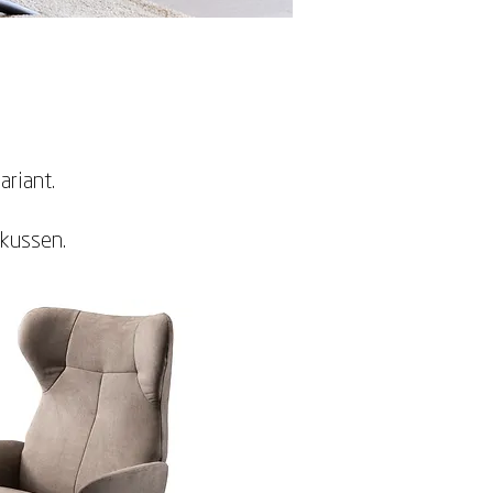
ariant.
kkussen.