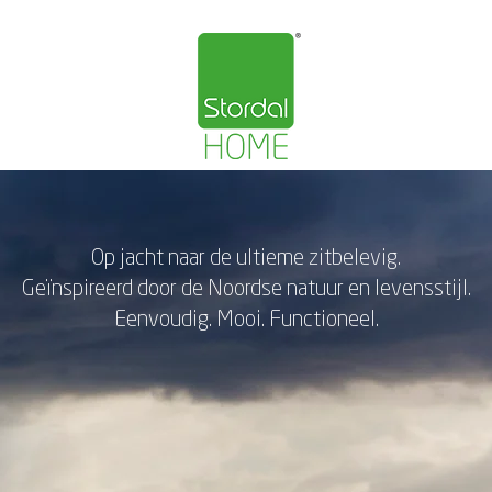
Op jacht naar de ultieme zitbelevig.
Geïnspireerd door de Noordse natuur en levensstijl.
Eenvoudig. Mooi. Functioneel.