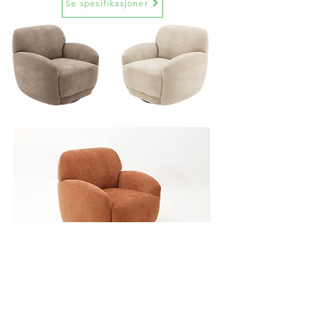
Se spesifikasjoner
Stordal
Capri
selges hos