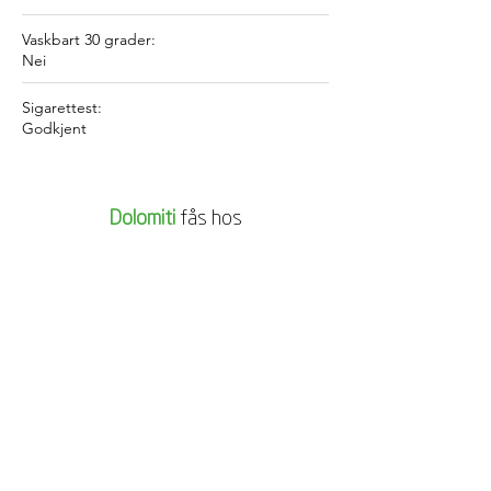
Vaskbart 30 grader:
Nei
Sigarettest:
Godkjent
Dolomiti
f
ås hos
Alle stoff