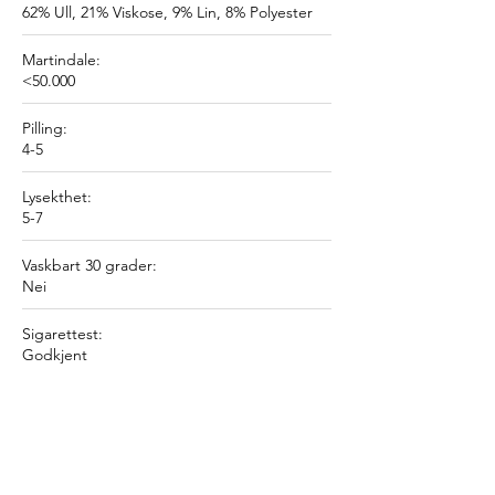
62% Ull, 21% Viskose, 9% Lin, 8% Polyester
Martindale:
<50.000
Pilling:
4-5
Lysekthet:
5-7
Vaskbart 30 grader:
Nei
Sigarettest:
Godkjent