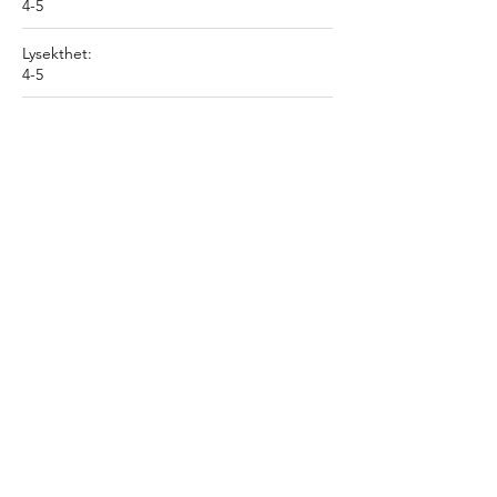
4-5
Lysekthet:
4-5
Vaskbart 30 grader:
Ja
Sigarettest:
Godkjent
Bloq
f
ås hos
Alle stoff