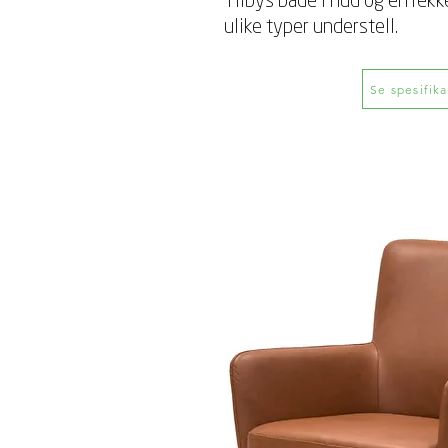
Tilbys både i hud og en rekk
ulike typer understell.
Se spesifik