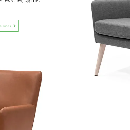
e tekstiler, og med
asjoner