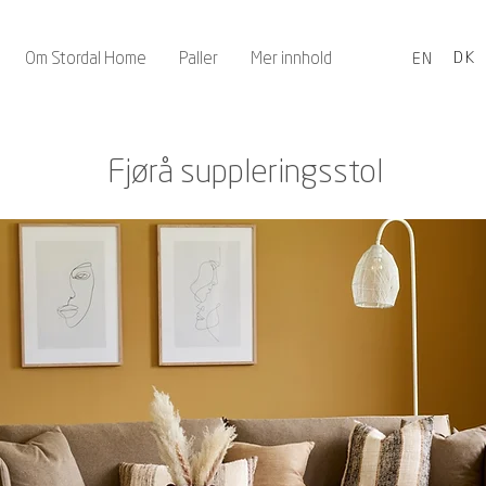
Om Stordal Home
Paller
Mer innhold
DK
EN
Fjørå suppleringsstol