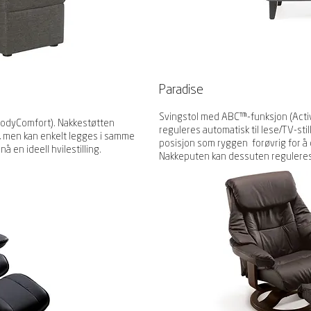
Paradise
Svingstol med ABC™-funksjon (Act
odyComfort). Nakkestøtten
reguleres automatisk til lese/TV-sti
ng, men kan enkelt legges i samme
posisjon som ryggen forøvrig for å o
 en ideell hvilestilling.
Nakkeputen kan dessuten reguleres