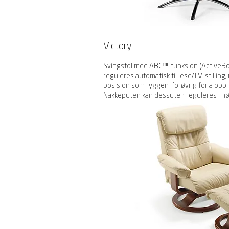
Victory
Svingstol med ABC™-funksjon (ActiveBo
reguleres automatisk til lese/TV-stillin
posisjon som ryggen forøvrig for å oppnå 
Nakkeputen kan dessuten reguleres i h