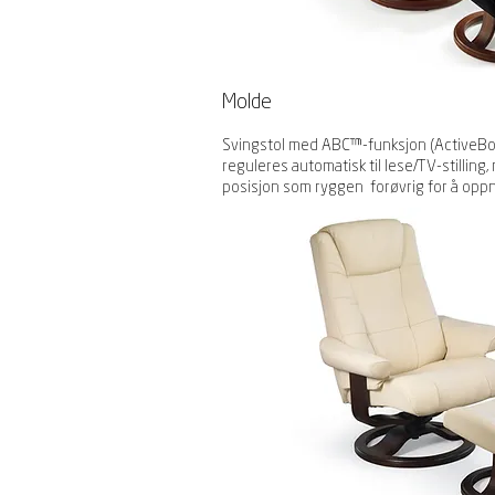
Molde
Svingstol med ABC™-funksjon (ActiveBo
reguleres automatisk til lese/TV-stillin
posisjon som ryggen forøvrig for å oppnå 