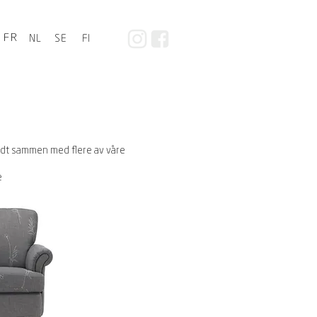
FR
NL
SE
FI
odt sammen med flere av våre
e