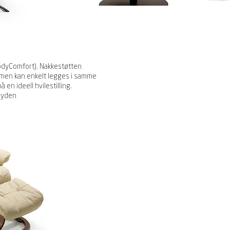
dyComfort). Nakkestøtten
g, men kan enkelt legges i samme
en ideell hvilestilling.
øyden