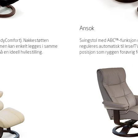
Ansok
dyComfort). Nakkestøtten
Svingstol med ABC™-funksjon 
g, men kan enkelt legges i samme
reguleres automatisk til lese/T
en ideell hvilestilling.
posisjon som ryggen forøvrig for