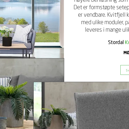
høyere benløsning som gi
Det er formstøpte setep
er vendbare. Kvitfjell
med ulike moduler, pa
leveres i mange uli
Stordal
Kv
S