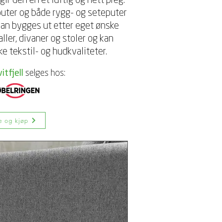
r den en et luftig og nett preg.
uter og både rygg- og seteputer
 kan bygges ut etter eget ønske
ller, divaner og stoler og kan
ke tekstil- og hudkvaliteter.
itfjell
selges hos:
e og kjøp