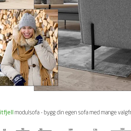
tfjell
modulsofa - bygg din egen sofa med mange valgfr