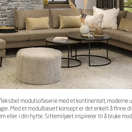
fleksibel modulsofaserie med et kontinentalt, moderne ut
ger. Med et modulbasert konsept er det enkelt å finne d
em eller i din hytte. Sittemiljøet inspirerer til å bruke mo