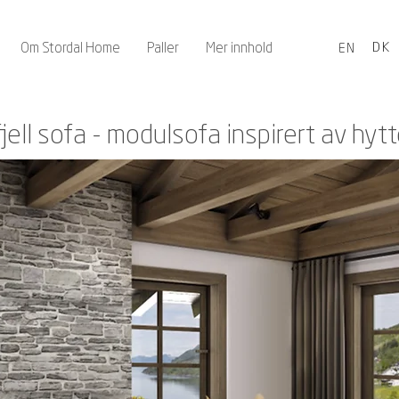
Om Stordal Home
Paller
Mer innhold
DK
EN
fjell sofa - modulsofa inspirert av hyt