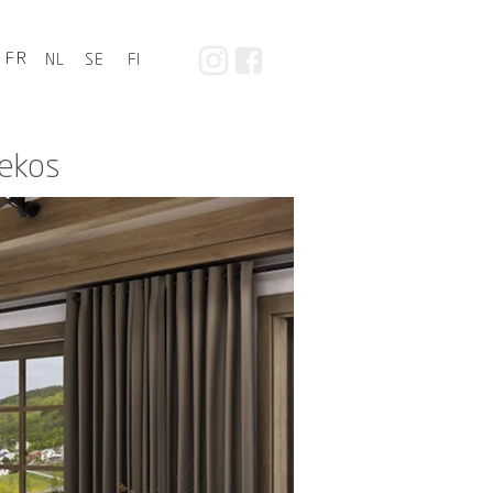
FR
NL
SE
FI
tekos