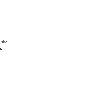
skal 
g: